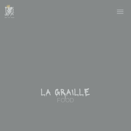
L
A
G
R
A
I
L
L
E
FOOD