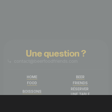
Une question ?
contact@beerfoodfriends.com
HOME
BEER
FOOD
FRIENDS
RÉSERVER
BOISSONS
UNE TABLE
GROUPE /
LINKS
PRIVATISATION