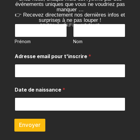
événements uniques que vous ne voudriez pas
manquer …
👉 Recevez directement nos dernières infos et
surprises à ne pas louper !
Pensez à vérifier vos spams
P
r
é
Prénom
Nom
n
o
p
m
Adresse email pour t'inscrire
*
o
&
u
N
r
o
e
m
m
*
a
Date de naissance
*
i
l
*
Envoyer