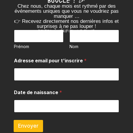
Chez nous, chaque mois est rythmé par des
événements uniques que vous ne voudriez pas
manquer …
👉 Recevez directement nos dernières infos et
surprises à ne pas louper !
Pensez à vérifier vos spams
P
r
é
Prénom
Nom
n
o
t
m
Adresse email pour t'inscrire
*
'
&
i
N
n
o
s
FRIENDS
m
c
*
r
Date de naissance
*
i
r
e
p
o
u
Envoyer
r