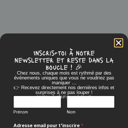
Beer
21 octobre 2024
Inscris-toi à notre
newsletter et reste dans la
Découvrez Nos Bières Savourez l’Expérience BFF
boucle ! 🎉
Carte des boissons C’est ici ! Un choix de dingue rien
Chez nous, chaque mois est rythmé par des
que pour vous ! LA BLONDE BFF [&hell...
événements uniques que vous ne voudriez pas
manquer …
👉 Recevez directement nos dernières infos et
Category:
surprises à ne pas louper !
Pensez à vérifier vos spams
P
r
Read Article
é
Prénom
Nom
n
o
t
m
Adresse email pour t'inscrire
*
'